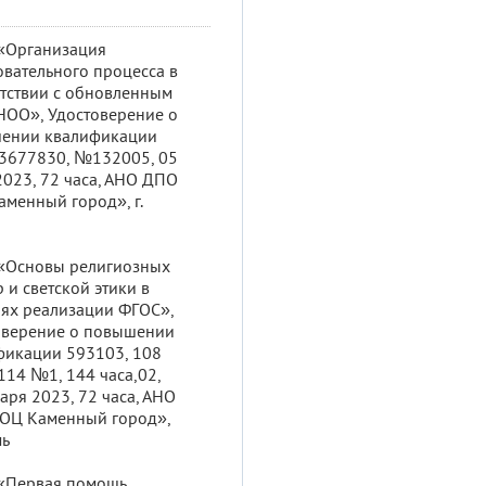
 «Организация
вательного процесса в
етствии с обновленным
НОО», Удостоверение о
ении квалификации
3677830, №132005, 05
023, 72 часа, АНО ДПО
менный город», г.
 «Основы религиозных
р и светской этики в
иях реализации ФГОС»,
оверение о повышении
фикации 593103, 108
114 №1, 144 часа,02,
аря 2023, 72 часа, АНО
ОЦ Каменный город»,
мь
 «Первая помощь