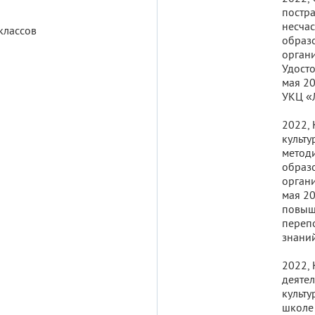
постр
несчас
классов
образ
орган
Удост
мая 20
УКЦ «
2022,
культу
метод
образ
орган
мая 2
повыш
перепо
знани
2022,
деятел
культу
школе 