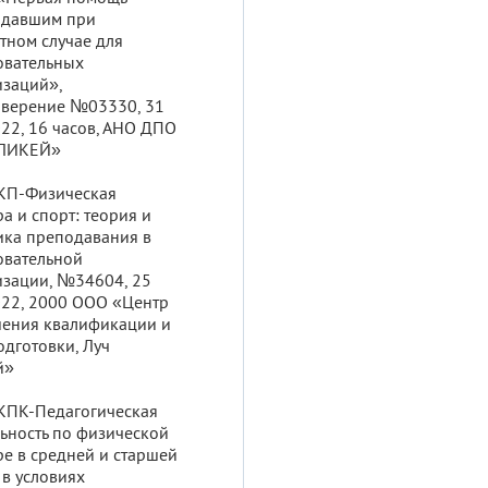
адавшим при
тном случае для
овательных
изаций»,
оверение №03330, 31
22, 16 часов, АНО ДПО
ЛИКЕЙ»
 КП-Физическая
ра и спорт: теория и
ика преподавания в
овательной
изации, №34604, 25
022, 2000 ООО «Центр
ения квалификации и
дготовки, Луч
й»
 КПК-Педагогическая
ьность по физической
ре в средней и старшей
в условиях