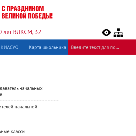
0 лет ВЛКСМ, 32
КИАСУО
Карта школьника
даватель начальных
ов
ителей начальной
ы
ьные классы