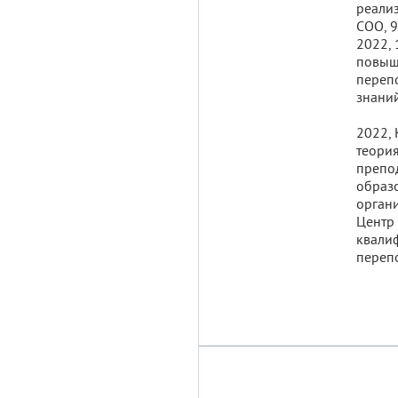
реали
СОО, 9
2022, 
повыш
перепо
знани
2022, 
теория
препо
образ
органи
Центр
квали
перепо