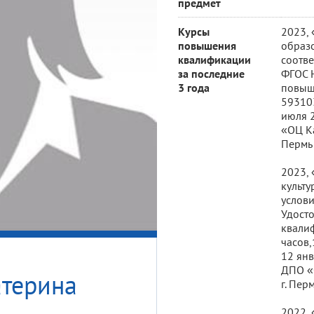
предмет
Курсы
2023,
повышения
образо
квалификации
соотв
за последние
ФГОС 
3 года
повыш
59310
июля 2
«ОЦ Ка
Пермь
2023,
культу
услов
Удост
квали
часов,
12 янв
ДПО «
атерина
г. Пер
2022,