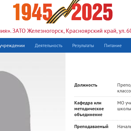
я». ЗАТО Железногорск, Красноярский край, ул. 6
 учреждении
Деятельность
Результаты
Питание
Должность
Препо
класс
Кафедра или
МО уч
методическое
школ
объединение
Преподаваемый
Начал