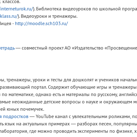
1 классов.
/interneturok.ru/
). Библиотека видеоуроков по школьной прогр
klass.ru/
). Видеоуроки и тренажеры.
Лицея -
http://moodle.sch103.ru/
тетрадь
— совместный проект
АО «Издательство «Просвещени
ы, тренажеры, уроки и тесты для дошколят и учеников началь
развивающий портал. Содержит обучающие игры и тренажеры
по математике, однако есть и материалы по русскому, английс
амые неожиданные детские вопросы о науке и окружающем ми
лей юных почемучек.
ля подростков
— YouTube канал с увлекательными роликами, п
ать язык на актуальных примерах — разборах песен, популярны
аборатория, где можно проводить эксперименты по физике, х