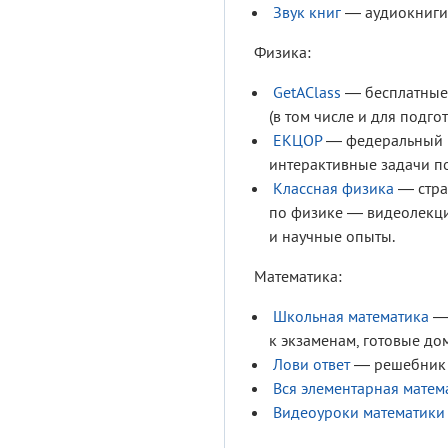
Звук книг
— аудиокниги
Физика:
GetAClass
— бесплатные 
(в том числе и для подгот
ЕКЦОР
— федеральный п
интерактивные задачи п
Классная физика
— стран
по физике — видеолекци
и научные опыты.
Математика:
Школьная математика
— 
к экзаменам, готовые д
Лови ответ
— решебник 
Вся элементарная матем
Видеоуроки математики