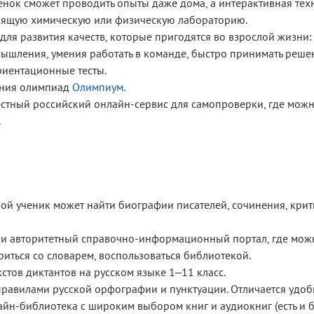
енок сможет проводить опыты даже дома, а интерактивная тех
оящую химическую или физическую лабораторию.
для развития качеств, которые пригодятся во взрослой жизни:
мышления, умения работать в команде, быстро принимать решен
иентационные тесты.
ения олимпиад
Олимпиум
.
стный российский онлайн-сервис для самопроверки, где можн
.
ой ученик может найти биографии писателей, сочинения, крити
и авторитетный справочно-информационный портал, где мож
риться со словарем, воспользоваться библиотекой.
стов диктантов на русском языке 1–11 класс.
равилами русской орфографии и пунктуации. Отличается удоб
н-библиотека с широким выбором книг и аудиокниг (есть и б