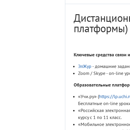
Дистанцион
платформы)
Ключевые средства связи
ЭлЖур
- домашние задан
Zoom / Skype - on-line ур
Образовательные платфо
«Учи.ру» (
https://lp.uchi.
Бесплатные on-line уроки
«Российская электронная
курсу с 1 по 11 класс.
«Мобильное электронное