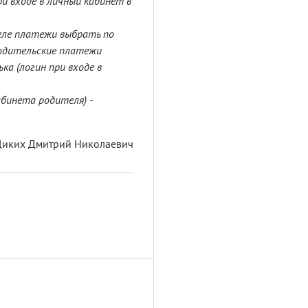
ри входе в личный кабинет в
деле платежи выбрать по
одительские платежи
ка (логин при входе в
бинета родителя) -
Диких Дмитрий Николаевич