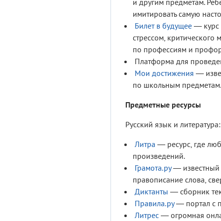
и другим предметам. Реб
имитировать самую наст
Билет в будущее
— курс 
стрессом, критического 
по профессиям и профор
Платформа для провед
Мои достижения
— изве
по школьным предметам
Предметные ресурсы
Русский язык и литература:
Литра
— ресурс, где люб
произведений.
Грамота.ру
— известный 
правописание слова, све
Диктанты
— сборник тек
Правила.ру
— портал с п
Литрес
— огромная онлай