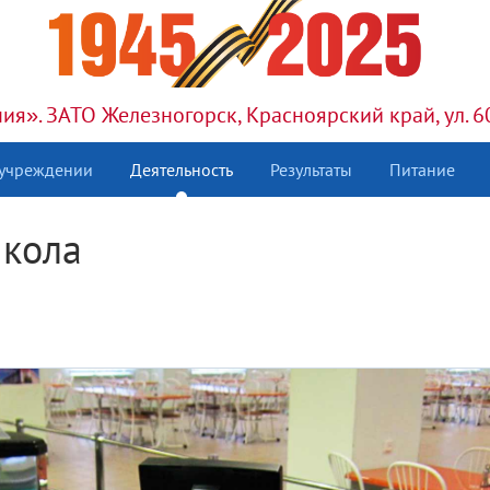
я». ЗАТО Железногорск, Красноярский край, ул. 6
 учреждении
Деятельность
Результаты
Питание
кола