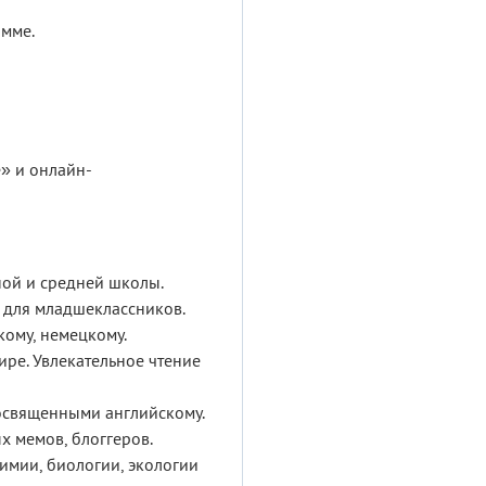
амме.
е»
и
онлайн-
ной и средней школы.
 для младшеклассников.
кому, немецкому.
ре. Увлекательное чтение
освященными английскому.
х мемов, блоггеров.
имии, биологии, экологии