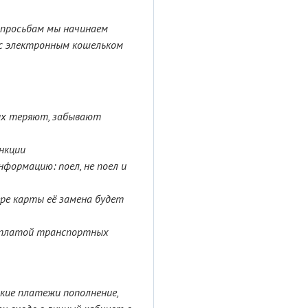
 просьбам мы начинаем
с электронным кошельком
 их теряют, забывают
нкции
формацию: поел, не поел и
ре карты её замена будет
 оплатой транспортных
ские платежи пополнение,