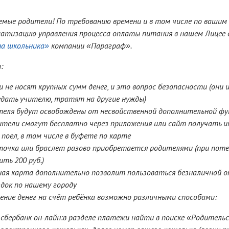
емые родители! По требованию времени и в том числе по вашим
атизацию управления процесса оплаты питания в нашем Лицее 
а школьника»
компании «Параграф».
:
и не носят крупных сумм денег, и это вопрос безопасности (они
едать учителю, тратят на другие нужды)
теля будут освобождены от несвойственной дополнительной фу
ители смогут бесплатно через приложения или сайт получать ин
 поел, в том числе в буфете по карте
точка или браслет разово приобретается родителями (при поте
ть 200 руб.)
ная карта дополнительно позволит пользоваться безналичной
здок по нашему городу
сение денег на счёт ребёнка возможно различными способами:
сбербанк он-лайн:в разделе платежи найти в поиске «Родитель