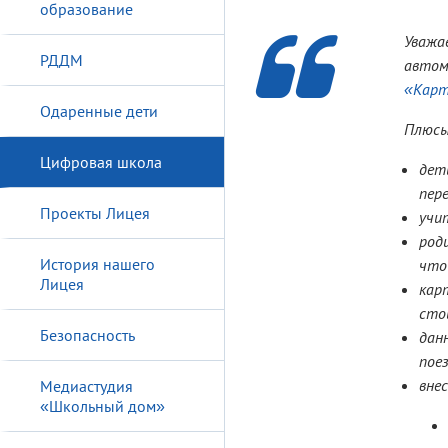
образование
Уважа
РДДМ
автом
«Карт
Одаренные дети
Плюсы
Цифровая школа
дет
пер
Проекты Лицея
учи
род
История нашего
что
Лицея
кар
стои
Безопасность
дан
пое
вне
Медиастудия
«Школьный дом»